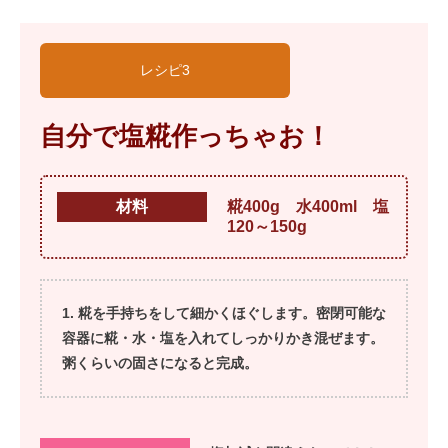
レシピ3
自分で塩糀作っちゃお！
材料
糀400g 水400ml 塩
120～150g
糀を手持ちをして細かくほぐします。密閉可能な
容器に糀・水・塩を入れてしっかりかき混ぜます。
粥くらいの固さになると完成。