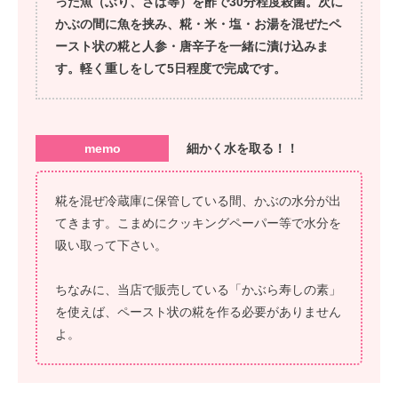
った魚（ぶり、さば等）を酢で30分程度殺菌。次に
かぶの間に魚を挟み、糀・米・塩・お湯を混ぜたペ
ースト状の糀と人参・唐辛子を一緒に漬け込みま
す。軽く重しをして5日程度で完成です。
memo
細かく水を取る！！
糀を混ぜ冷蔵庫に保管している間、かぶの水分が出
てきます。こまめにクッキングペーパー等で水分を
吸い取って下さい。
ちなみに、当店で販売している「かぶら寿しの素」
を使えば、ペースト状の糀を作る必要がありません
よ。