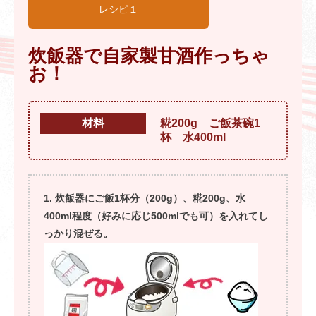
レシピ１
炊飯器で自家製甘酒作っちゃ
お！
材料
糀200g ご飯茶碗1
杯 水400ml
炊飯器にご飯1杯分（200g）、糀200g、水
400ml程度（好みに応じ500mlでも可）を入れてし
っかり混ぜる。