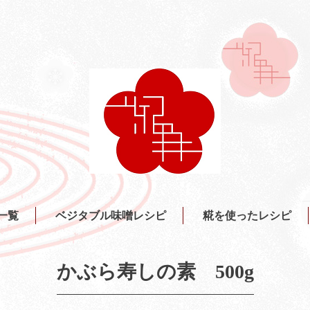
一覧
ベジタブル味噌レシピ
糀を使ったレシピ
かぶら寿しの素 500g