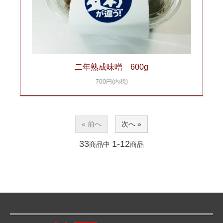
二年熟成味噌 600g
700円(内税)
« 前へ
次へ »
33
1-12
商品中
商品